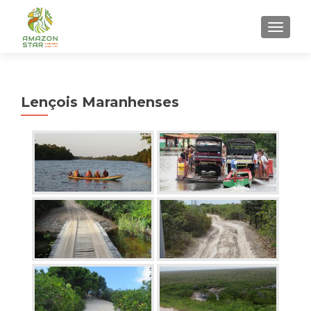
ALTER
Lençois Maranhenses