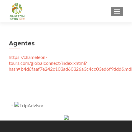
ALTER
Agentes
https://chameleon-
tours.com/globalconnect/index.xhtml?
hash=b4d6faaf7e242c103ad60326a3c4cc03ed6f9ddd&m