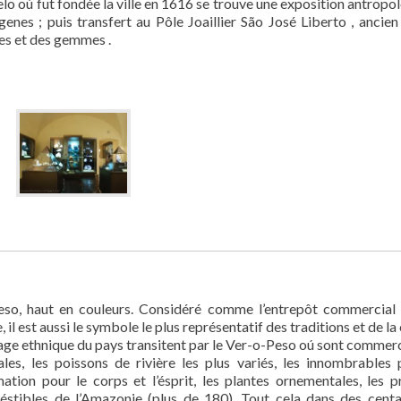
elo oú fut fondée la ville en 1616 se trouve une exposition antropo
enes ; puis transfert au Pôle Joaillier São José Liberto , ancien
ses et des gemmes .
so, haut en couleurs. Considéré comme l’entrepôt commercial 
 il est aussi le symbole le plus représentatif des traditions et de la
sage ethnique du pays transitent par le Ver-o-Peso oú sont commerc
ales, les poissons de rivière les plus variés, les innombrables 
ation pour le corps et l’ésprit, les plantes ornementales, les p
éstibles de l’Amazonie (plus de 180). Tout cela dans des centa