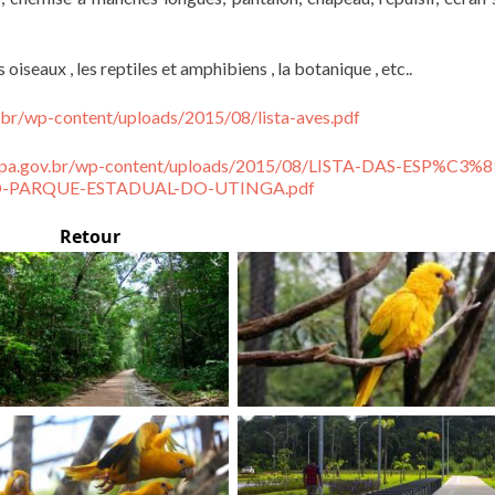
oiseaux , les reptiles et amphibiens , la botanique , etc..
v.br/wp-content/uploads/2015/08/lista-aves.pdf
io.pa.gov.br/wp-content/uploads/2015/08/LISTA-DAS-ESP%C3%8
-PARQUE-ESTADUAL-DO-UTINGA.pdf
Retour