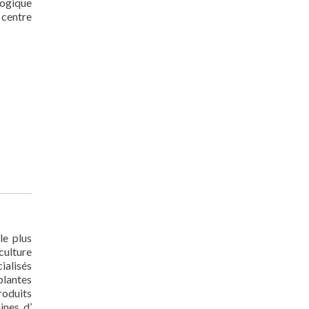
logique
 centre
le plus
 culture
ialisés
plantes
roduits
ines d’