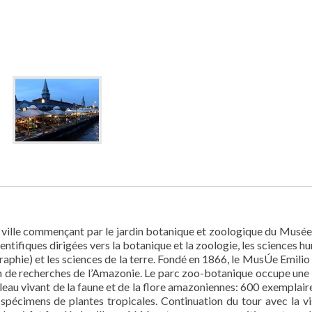
a ville commençant par le jardin botanique et zoologique du Musée
ientifiques dirigées vers la botanique et la zoologie, les sciences 
raphie) et les sciences de la terre. Fondé en 1866, le MusÚe Emilio
ion de recherches de l’Amazonie. Le parc zoo-botanique occupe une 
leau vivant de la faune et de la flore amazoniennes: 600 exemplaire
spécimens de plantes tropicales. Continuation du tour avec la vi