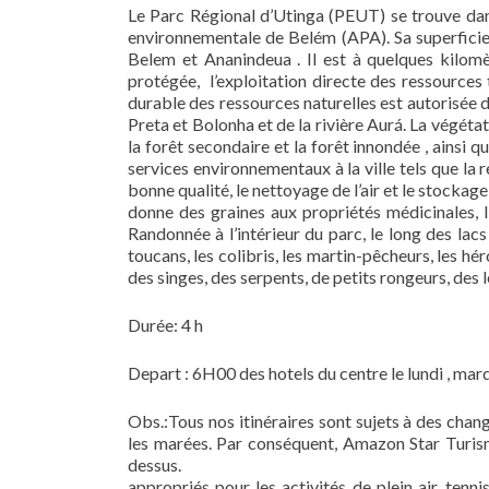
Le Parc Régional d’Utinga (PEUT) se trouve dans 
environnementale de Belém (APA). Sa superficie 
Belem et Ananindeua . Il est à quelques kilomè
protégée, l’exploitation directe des ressources te
durable des ressources naturelles est autorisée 
Preta et Bolonha et de la rivière Aurá. La végét
la forêt secondaire et la forêt innondée , ainsi q
services environnementaux à la ville tels que la r
bonne qualité, le nettoyage de l’air et le stocka
donne des graines aux propriétés médicinales,
Randonnée à l’intérieur du parc, le long des lac
toucans, les colibris, les martin-pêcheurs, les héro
des singes, des serpents, de petits rongeurs, des l
Durée: 4 h
Depart : 6H00 des hotels du centre le lundi , mardi
Obs.:Tous nos itinéraires sont sujets à des chan
les marées. Par conséquent, Amazon Star Turism
dessus. RECOMMANDA
appropriés pour les activités de plein air, tenn