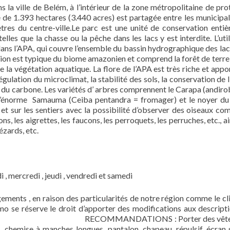
la ville de Belém, à l’intérieur de la zone métropolitaine de pro
de 1.393 hectares (3.440 acres) est partagée entre les municipal
tres du centre-ville.Le parc est une unité de conservation enti
lles que la chasse ou la pêche dans les lacs y est interdite. L’util
dans l’APA, qui couvre l’ensemble du bassin hydrographique des la
ation est typique du biome amazonien et comprend la forêt de terre
ue la végétation aquatique. La flore de l’APA est très riche et appo
égulation du microclimat, la stabilité des sols, la conservation de 
ge du carbone. Les variétés d’ arbres comprennent le Carapa (andirob
 l’énorme Samauma (Ceiba pentandra = fromager) et le noyer du 
s et sur les sentiers avec la possibilité d’observer des oiseaux co
ns, les aigrettes, les faucons, les perroquets, les perruches, etc., a
ézards, etc.
 , mercredi , jeudi , vendredi et samedi
gements , en raison des particularités de notre région comme le cl
o se réserve le droit d’apporter des modifications aux descripti
TIONS : Porter des vêteme
is, chemise à manches longues, pantalon, chapeau, répulsif, écran s