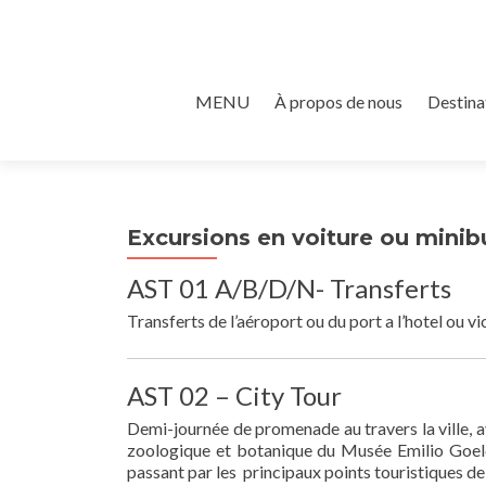
Aller au contenu principal
MENU
À propos de nous
Destina
Excursions en voiture ou minib
AST 01 A/B/D/N- Transferts
Transferts de l’aéroport ou du port a l’hotel ou v
AST 02 – City Tour
Demi-journée de promenade au travers la ville, a
zoologique et botanique du Musée Emilio Goeld
passant par les principaux points touristiques de la