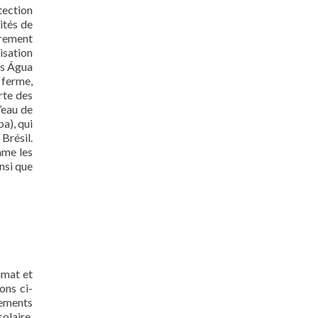
tection
ités de
èrement
isation
cs Água
 ferme,
rte des
l’eau de
a), qui
Brésil.
mme les
insi que
imat et
ons ci-
nts
olaire,