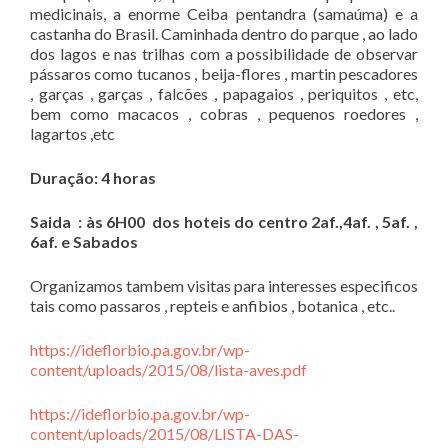
medicinais, a enorme Ceiba pentandra (samaúma) e a
castanha do Brasil. Caminhada dentro do parque , ao lado
dos lagos e nas trilhas com a possibilidade de observar
pássaros como tucanos , beija-flores , martin pescadores
, garças , garças , falcões , papagaios , periquitos , etc,
bem como macacos , cobras , pequenos roedores ,
lagartos ,etc
Duração: 4 horas
Saida : às 6H00 dos hoteis do centro 2af.,4af. , 5af. ,
6af. e Sabados
Organizamos tambem visitas para interesses especificos
tais como passaros , repteis e anfibios , botanica , etc..
https://ideflorbio.pa.gov.br/wp-
content/uploads/2015/08/lista-aves.pdf
https://ideflorbio.pa.gov.br/wp-
content/uploads/2015/08/LISTA-DAS-