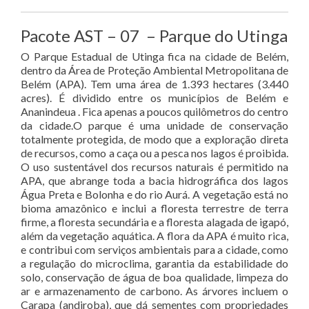
Pacote AST – 07 – Parque do Utinga
O Parque Estadual de Utinga fica na cidade de Belém,
dentro da Área de Proteção Ambiental Metropolitana de
Belém (APA). Tem uma área de 1.393 hectares (3.440
acres). É dividido entre os municípios de Belém e
Ananindeua . Fica apenas a poucos quilômetros do centro
da cidade.O parque é uma unidade de conservação
totalmente protegida, de modo que a exploração direta
de recursos, como a caça ou a pesca nos lagos é proibida.
O uso sustentável dos recursos naturais é permitido na
APA, que abrange toda a bacia hidrográfica dos lagos
Água Preta e Bolonha e do rio Aurá. A vegetação está no
bioma amazônico e inclui a floresta terrestre de terra
firme, a floresta secundária e a floresta alagada de igapó,
além da vegetação aquática. A flora da APA é muito rica,
e contribui com serviços ambientais para a cidade, como
a regulação do microclima, garantia da estabilidade do
solo, conservação de água de boa qualidade, limpeza do
ar e armazenamento de carbono. As árvores incluem o
Carapa (andiroba), que dá sementes com propriedades