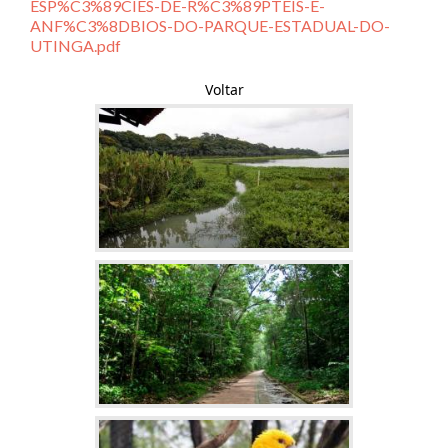
ESP%C3%89CIES-DE-R%C3%89PTEIS-E-
ANF%C3%8DBIOS-DO-PARQUE-ESTADUAL-DO-
UTINGA.pdf
Voltar