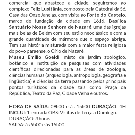
comercial que abastece a cidade, seguiremos ao
complexo
Feliz Lusitânia
, composto pela Catedral da Sé,
Casa das Onze Janelas, com visita ao
Forte do Castelo
,
marco de fundação da cidade em 1616.
Basílica
Santuário Nossa Senhora de Nazaré
, uma das igrejas
mais belas de Belém com seu estilo neoclássico e com a
grande quantidade de mármore que o espaço abriga.
Tem sua história misturada com a maior festa religiosa
do povo paraense, o Círio de Nazaré.
Museu Emilio Goeldi
, misto de jardim zoológico,
botânico e instituição de pesquisas com atividades
científicas direcionadas para as áreas de zoologia,
ciências humanas (arqueologia, antropologia, geografia e
lingüística) e ciências da terra passando pelos principais
pontos turísticos da cidade tais como Praça da
República, Teatro da Paz, Cidade Velha e outros.
HORA DE SAÍDA:
09h00 e às 15h00
DURAÇÃO:
4H
INCLUI:
1 entrada OBS: Visitas de Terça a Domingo.
DURAÇÃO: 3 horas
SAIDA: às 9h00 e às 15h00